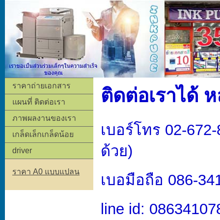
ราคาถ่ายเอกสาร
ติดต่อเราได้
แผนที่ ติดต่อเรา
ภาพผลงานของเรา
เบอร์โทร 02-672-
เกล็ดเล็กเกล็ดน้อย
ด้วย)
driver
ราคา A0 แบบแปลน
เบอมือถือ 086-3
line id: 0863410